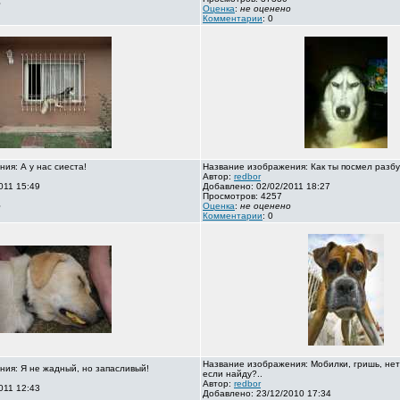
о
Оценка
:
не оценено
Комментарии
: 0
ия: А у нас сиеста!
Название изображения: Как ты посмел разбу
Автор:
redbor
011 15:49
Добавлено: 02/02/2011 18:27
Просмотров: 4257
о
Оценка
:
не оценено
Комментарии
: 0
Название изображения: Мобилки, гришь, нет
ия: Я не жадный, но запасливый!
если найду?..
Автор:
redbor
011 12:43
Добавлено: 23/12/2010 17:34