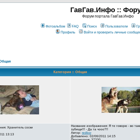
ГавГав.Инфо :: Фор
Форум портала ГавГав.Инфо
Фотоальбом
FAQ
Поиск
Пользователи
Гр
Профиль
Войти и проверить личные сообще
Общая
Категория :: Общая
Название изображения: Я те говорю - во так
ния: Хранитель соски
зубищи!!! - Да та чооо?!!
Автор:
redbor
011 13:13
Добавлено: 02/06/2011 14:15
Просмотров: 37330