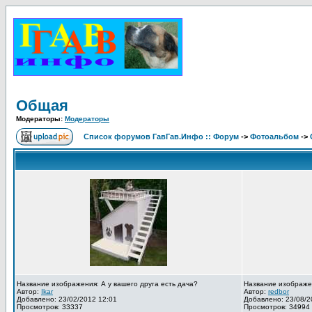
Общая
Модераторы:
Модераторы
Список форумов ГавГав.Инфо :: Форум
->
Фотоальбом
->
Название изображения: А у вашего друга есть дача?
Название изображе
Автор:
Ikar
Автор:
redbor
Добавлено: 23/02/2012 12:01
Добавлено: 23/08/2
Просмотров: 33337
Просмотров: 34994