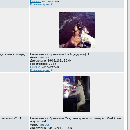
Оценка
:
не оценено
Комментарии
: 0
дить меня, смерд!
Название изображения: На брудершафт!
Автор:
redbor
Добавлено: 26/01/2011 16:44
Просмотров: 3843
Оценка
:
не оценено
Комментарии
: 0
 позвонить?.. А
Название изображения: Так, пиво принесли, теперь... О-о! А вот
и креветки!
Автор:
redbor
Добавлено: 23/12/2010 13:05