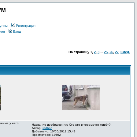
ум
уппы
Регистрация
ния
Вход
На страницу
1
,
2
,
3
...
25
,
26
,
27
След.
енные у него
Название изображения: Хто-хто в теремочке живёт?..
Автор:
redbor
Добавлено: 10/05/2011 15:49
Просмотров: 32662