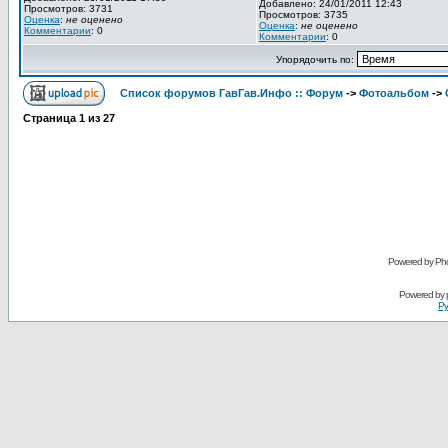
Добавлено: 24/01/2011 12:43
Просмотров: 3731
Просмотров: 3735
Оценка
:
не оценено
Оценка
:
не оценено
Комментарии
: 0
Комментарии
: 0
Упорядочить по:
Список форумов ГавГав.Инфо :: Форум
->
Фотоальбом
->
Страница
1
из
27
Powered by Pho
Powered by
Ру