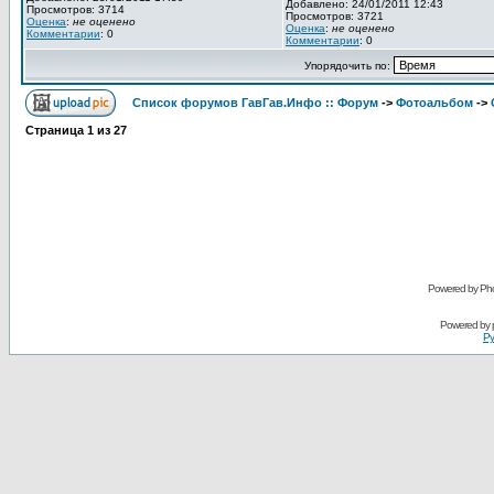
Добавлено: 24/01/2011 12:43
Просмотров: 3714
Просмотров: 3721
Оценка
:
не оценено
Оценка
:
не оценено
Комментарии
: 0
Комментарии
: 0
Упорядочить по:
Список форумов ГавГав.Инфо :: Форум
->
Фотоальбом
->
Страница
1
из
27
Powered by Pho
Powered by
Ру