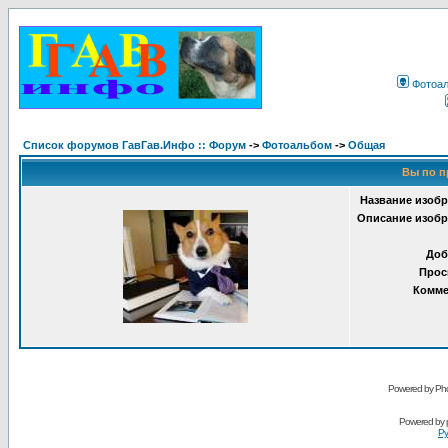
Фотоа
Список форумов ГавГав.Инфо :: Форум
->
Фотоальбом
->
Общая
Вы по п
Название изобр
Описание изобр
Доб
Прос
Комме
Powered by Pho
Powered by
Ру