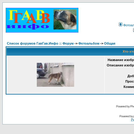
Фотоа
Список форумов ГавГав.Инфо :: Форум
->
Фотоальбом
->
Общая
Хто-хт
Название изобр
Описание изобр
Доб
Прос
Комме
Powered by Pho
Powered by
Ру