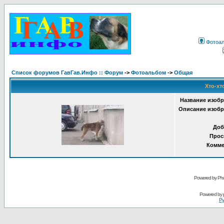
Фотоа
Список форумов ГавГав.Инфо :: Форум
->
Фотоальбом
->
Общая
Хто-хт
Название изобр
Описание изобр
Доб
Прос
Комме
Powered by Pho
Powered by
Ру