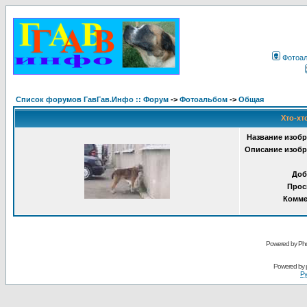
Фотоа
Список форумов ГавГав.Инфо :: Форум
->
Фотоальбом
->
Общая
Хто-хт
Название изобр
Описание изобр
Доб
Прос
Комме
Powered by Pho
Powered by
Ру