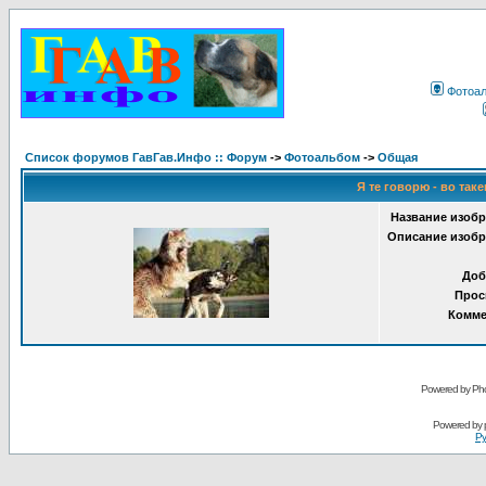
Фотоа
Список форумов ГавГав.Инфо :: Форум
->
Фотоальбом
->
Общая
Я те говорю - во таке
Название изобр
Описание изобр
Доб
Прос
Комме
Powered by Pho
Powered by
Ру