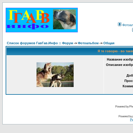
Фотоа
Список форумов ГавГав.Инфо :: Форум
->
Фотоальбом
->
Общая
Я те говорю - во таке
Название изобр
Описание изобр
Доб
Прос
Комме
Powered by Pho
Powered by
Ру