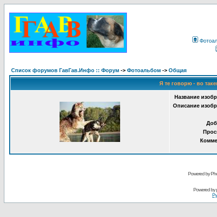
Фотоа
Список форумов ГавГав.Инфо :: Форум
->
Фотоальбом
->
Общая
Я те говорю - во таке
Название изобр
Описание изобр
Доб
Прос
Комме
Powered by Pho
Powered by
Ру