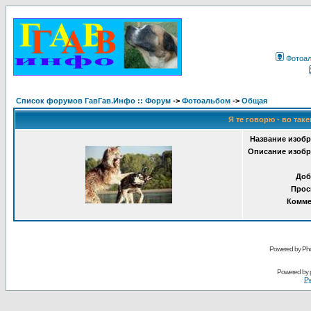
Фотоа
Список форумов ГавГав.Инфо :: Форум
->
Фотоальбом
->
Общая
Я те говорю - во таке
Название изобр
Описание изобр
Доб
Прос
Комме
Powered by Pho
Powered by
Ру