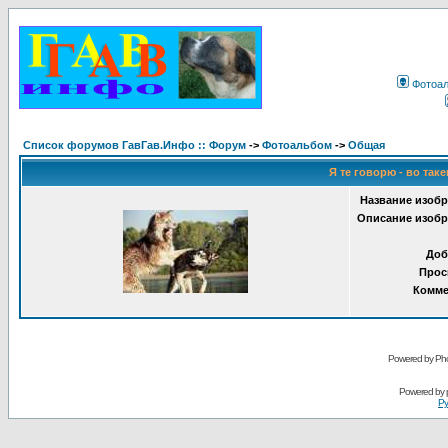
Фотоа
Список форумов ГавГав.Инфо :: Форум
->
Фотоальбом
->
Общая
Я те говорю - во таке
Название изобр
Описание изобр
Доб
Прос
Комме
Powered by Pho
Powered by
Ру