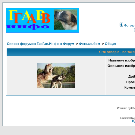
Фотоа
Список форумов ГавГав.Инфо :: Форум
->
Фотоальбом
->
Общая
Я те говорю - во таке
Название изобр
Описание изобр
Доб
Прос
Комме
Powered by Pho
Powered by
Ру