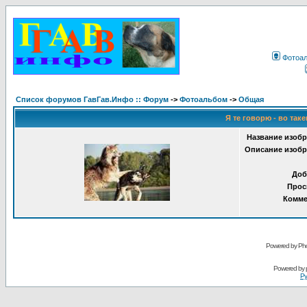
Фотоа
Список форумов ГавГав.Инфо :: Форум
->
Фотоальбом
->
Общая
Я те говорю - во таке
Название изобр
Описание изобр
Доб
Прос
Комме
Powered by Pho
Powered by
Ру