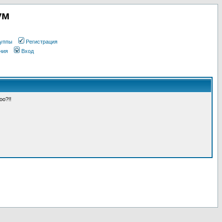
ум
уппы
Регистрация
ния
Вход
оо?!!