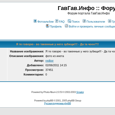
ГавГав.Инфо :: Фор
Форум портала ГавГав.Инфо
Фотоальбом
FAQ
Поиск
Пользователи
Гр
Профиль
Войти и проверить личные сообще
Я те говорю - во такенные у него зубищи!!! - Да та чооо?!!
Название изображения:
Я те говорю - во такенные у него зубищи!!! - Да та чо
Описание изображения:
фото из инета
Автор:
redbor
Добавлено:
02/06/2011 14:15
Просмотров:
37451
Комментарии:
0
Powered by Photo Album 2.0.53 © 2002-2003
Smartor
Powered by
phpBB
© 2001, 2005 phpBB Group
Русская поддержка phpBB