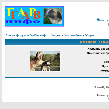
Фотоа
Список форумов ГавГав.Инфо :: Форум
->
Фотоальбом
->
Общая
Я те говорю - во таке
Название изобр
Описание изобр
Доб
Прос
Комме
Powered by Pho
Powered by
Ру