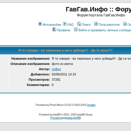
ГавГав.Инфо :: Фор
Форум портала ГавГав.Инфо
Фотоальбом
FAQ
Поиск
Пользователи
Гр
Профиль
Войти и проверить личные сообще
Я те говорю - во такенные у него зубищи!!! - Да та чооо?!!
Название изображения:
Я те говорю - во такенные у него зубищи!!! - Да та чо
Описание изображения:
фото из инета
Автор:
redbor
Добавлено:
02/06/2011 14:15
Просмотров:
37281
Комментарии:
0
Powered by Photo Album 2.0.53 © 2002-2003
Smartor
Powered by
phpBB
© 2001, 2005 phpBB Group
Русская поддержка phpBB