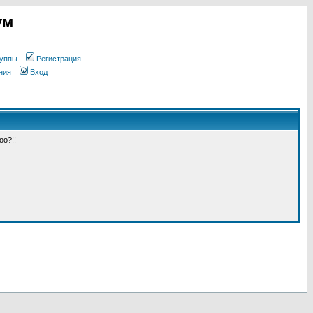
ум
уппы
Регистрация
ния
Вход
оо?!!