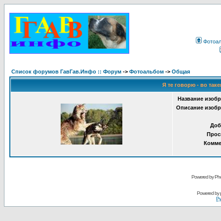
Фотоа
Список форумов ГавГав.Инфо :: Форум
->
Фотоальбом
->
Общая
Я те говорю - во таке
Название изобр
Описание изобр
Доб
Прос
Комме
Powered by Pho
Powered by
Ру