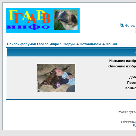
Фотоа
Список форумов ГавГав.Инфо :: Форум
->
Фотоальбом
->
Общая
Название изобр
Описание изобр
Доб
Прос
Комме
Powered by Pho
Powered by
Ру