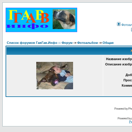
Фотоа
Список форумов ГавГав.Инфо :: Форум
->
Фотоальбом
->
Общая
Название изобр
Описание изобр
Доб
Прос
Комме
Powered by Pho
Powered by
Ру