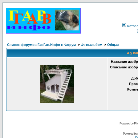
Фотоа
Список форумов ГавГав.Инфо :: Форум
->
Фотоальбом
->
Общая
А у ва
Название изобр
Описание изобр
Доб
Прос
Комме
Powered by Pho
Powered by
Ру