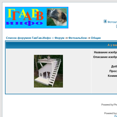
Фотоа
Список форумов ГавГав.Инфо :: Форум
->
Фотоальбом
->
Общая
А у ва
Название изобр
Описание изобр
Доб
Прос
Комме
Powered by Pho
Powered by
Ру