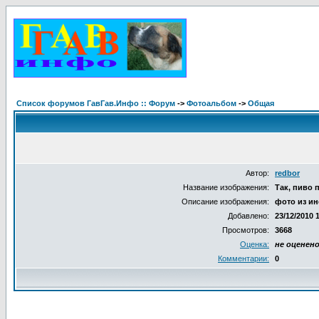
Список форумов ГавГав.Инфо :: Форум
->
Фотоальбом
->
Общая
Автор:
redbor
Название изображения:
Так, пиво п
Описание изображения:
фото из ин
Добавлено:
23/12/2010 
Просмотров:
3668
Оценка:
не оценен
Комментарии:
0