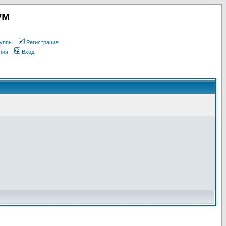
ум
уппы
Регистрация
ния
Вход