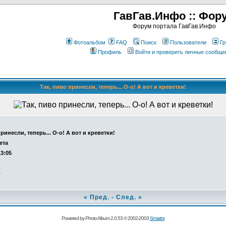
ГавГав.Инфо :: Фор
Форум портала ГавГав.Инфо
Фотоальбом
FAQ
Поиск
Пользователи
Гр
Профиль
Войти и проверить личные сообще
Так, пиво принесли, теперь... О-о! А вот и креветки!
ринесли, теперь... О-о! А вот и креветки!
ета
13:05
о
«
Пред.
-
След.
»
Powered by Photo Album 2.0.53 © 2002-2003
Smartor