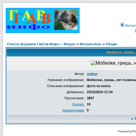
Фотоа
Список форумов ГавГав.Инфо :: Форум
->
Фотоальбом
->
Общая
Мобилки, гришь, 
Автор:
redbor
Название изображения:
Мобилки, гришь, нет позвони
Описание изображения:
фото из инета
Добавлено:
23/12/2010 17:34
Просмотров:
3837
Оценка:
10
Комментарии:
0
«
Powered by Pho