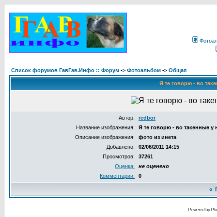
Фотоа
Список форумов ГавГав.Инфо :: Форум
->
Фотоальбом
->
Общая
Я те говорю - во таке
Автор:
redbor
Название изображения:
Я те говорю - во такенные у н
Описание изображения:
фото из инета
Добавлено:
02/06/2011 14:15
Просмотров:
37261
Оценка:
не оценено
Комментарии:
0
«
Powered by Pho