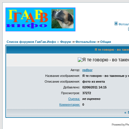
Фотоа
Список форумов ГавГав.Инфо :: Форум
->
Фотоальбом
->
Общая
Я те говорю - во таке
Автор:
redbor
Название изображения:
Я те говорю - во такенные у н
Описание изображения:
фото из инета
Добавлено:
02/06/2011 14:15
Просмотров:
37272
Оценка:
не оценено
Комментарии:
0
«
Powered by Pho