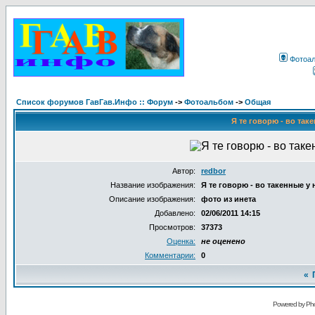
Фотоа
Список форумов ГавГав.Инфо :: Форум
->
Фотоальбом
->
Общая
Я те говорю - во таке
Автор:
redbor
Название изображения:
Я те говорю - во такенные у н
Описание изображения:
фото из инета
Добавлено:
02/06/2011 14:15
Просмотров:
37373
Оценка:
не оценено
Комментарии:
0
«
Powered by Pho