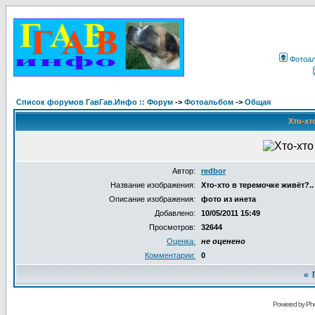
Фотоа
Список форумов ГавГав.Инфо :: Форум
->
Фотоальбом
->
Общая
Хто-хт
Автор:
redbor
Название изображения:
Хто-хто в теремочке живёт?..
Описание изображения:
фото из инета
Добавлено:
10/05/2011 15:49
Просмотров:
32644
Оценка:
не оценено
Комментарии:
0
«
Powered by Pho