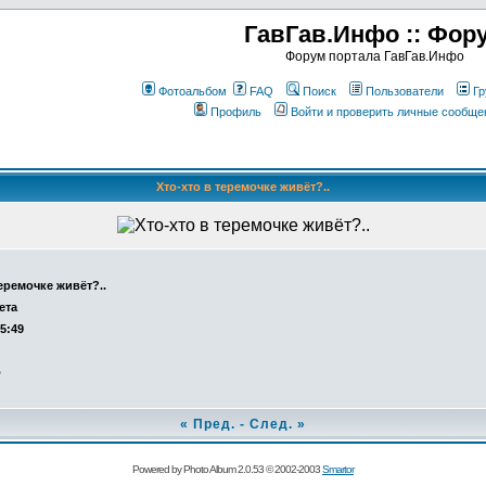
ГавГав.Инфо :: Фор
Форум портала ГавГав.Инфо
Фотоальбом
FAQ
Поиск
Пользователи
Гр
Профиль
Войти и проверить личные сообще
Хто-хто в теремочке живёт?..
теремочке живёт?..
ета
15:49
о
«
Пред.
-
След.
»
Powered by Photo Album 2.0.53 © 2002-2003
Smartor