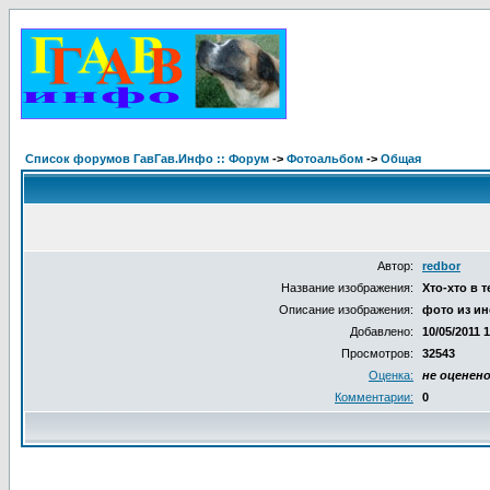
Список форумов ГавГав.Инфо :: Форум
->
Фотоальбом
->
Общая
Автор:
redbor
Название изображения:
Хто-хто в 
Описание изображения:
фото из ин
Добавлено:
10/05/2011 
Просмотров:
32543
Оценка:
не оценен
Комментарии:
0