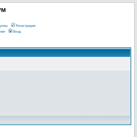
ум
уппы
Регистрация
ния
Вход