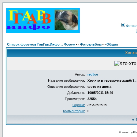
Фотоа
Список форумов ГавГав.Инфо :: Форум
->
Фотоальбом
->
Общая
Хто-хт
Автор:
redbor
Название изображения:
Хто-хто в теремочке живёт?..
Описание изображения:
фото из инета
Добавлено:
10/05/2011 15:49
Просмотров:
32554
Оценка:
не оценено
Комментарии:
0
«
Powered by Pho