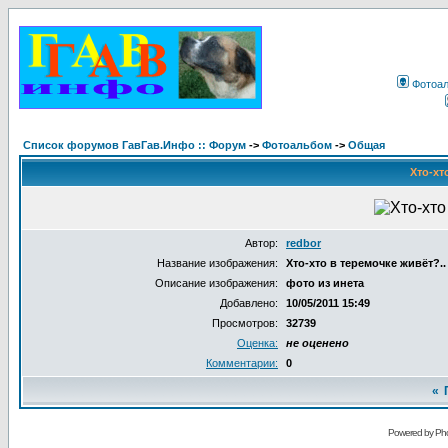
Фотоа
Список форумов ГавГав.Инфо :: Форум
->
Фотоальбом
->
Общая
Хто-хт
Автор:
redbor
Название изображения:
Хто-хто в теремочке живёт?..
Описание изображения:
фото из инета
Добавлено:
10/05/2011 15:49
Просмотров:
32739
Оценка:
не оценено
Комментарии:
0
«
Powered by Pho