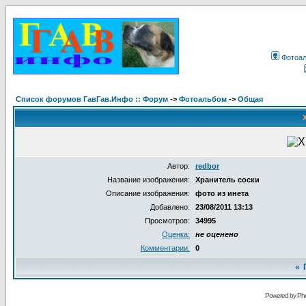
Фотоа
Список форумов ГавГав.Инфо :: Форум
->
Фотоальбом
->
Общая
Автор:
redbor
Название изображения:
Хранитель соски
Описание изображения:
фото из инета
Добавлено:
23/08/2011 13:13
Просмотров:
34995
Оценка:
не оценено
Комментарии:
0
«
Powered by Pho