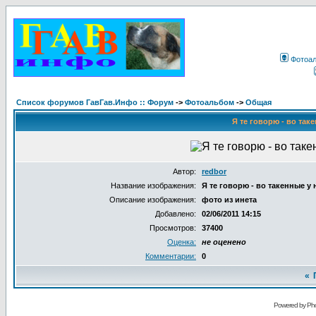
Фотоа
Список форумов ГавГав.Инфо :: Форум
->
Фотоальбом
->
Общая
Я те говорю - во таке
Автор:
redbor
Название изображения:
Я те говорю - во такенные у н
Описание изображения:
фото из инета
Добавлено:
02/06/2011 14:15
Просмотров:
37400
Оценка:
не оценено
Комментарии:
0
«
Powered by Pho