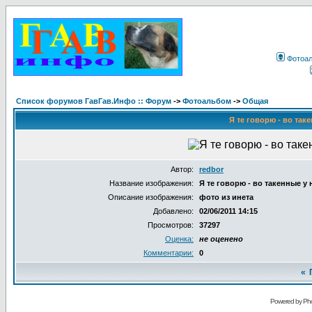
Фотоа
Список форумов ГавГав.Инфо :: Форум
->
Фотоальбом
->
Общая
Я те говорю - во таке
Автор:
redbor
Название изображения:
Я те говорю - во такенные у н
Описание изображения:
фото из инета
Добавлено:
02/06/2011 14:15
Просмотров:
37297
Оценка:
не оценено
Комментарии:
0
«
Powered by Pho