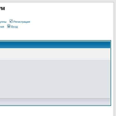
ум
уппы
Регистрация
ния
Вход