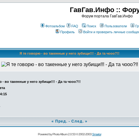
ГавГав.Инфо :: Фор
Форум портала ГавГав.Инфо
Фотоальбом
FAQ
Поиск
Пользователи
Гр
Профиль
Войти и проверить личные сообще
Я те говорю - во такенные у него зубищи!!! - Да та чооо?!!
 - во такенные у него зубищи!!! - Да та чооо?!!
ета
14:15
о
«
Пред.
-
След.
»
Powered by Photo Album 2.0.53 © 2002-2003
Smartor