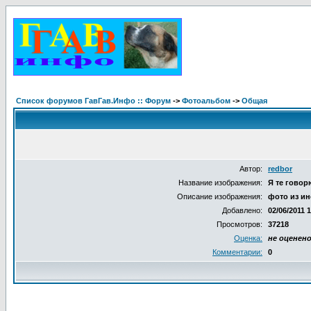
Список форумов ГавГав.Инфо :: Форум
->
Фотоальбом
->
Общая
Автор:
redbor
Название изображения:
Я те говорю
Описание изображения:
фото из ин
Добавлено:
02/06/2011 
Просмотров:
37218
Оценка:
не оценен
Комментарии:
0