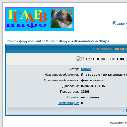
Фотоа
Список форумов ГавГав.Инфо :: Форум
->
Фотоальбом
->
Общая
Я те говорю - во таке
Автор:
redbor
Название изображения:
Я те говорю - во такенные у н
Описание изображения:
фото из инета
Добавлено:
02/06/2011 14:15
Просмотров:
37298
Оценка:
не оценено
Комментарии:
0
«
Powered by Pho