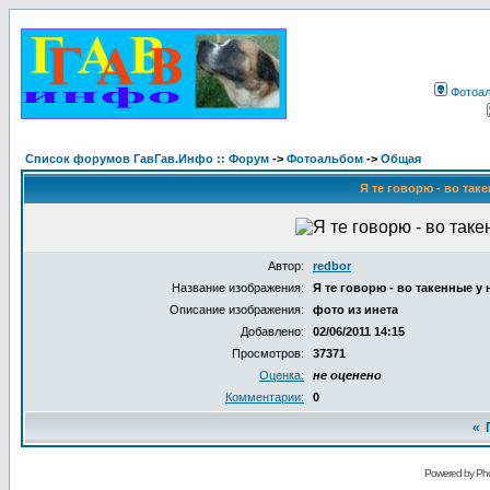
Фотоа
Список форумов ГавГав.Инфо :: Форум
->
Фотоальбом
->
Общая
Я те говорю - во таке
Автор:
redbor
Название изображения:
Я те говорю - во такенные у н
Описание изображения:
фото из инета
Добавлено:
02/06/2011 14:15
Просмотров:
37371
Оценка:
не оценено
Комментарии:
0
«
Powered by Pho