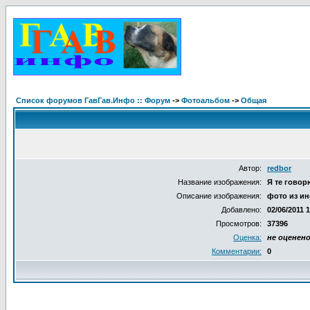
Список форумов ГавГав.Инфо :: Форум
->
Фотоальбом
->
Общая
Автор:
redbor
Название изображения:
Я те говорю
Описание изображения:
фото из ин
Добавлено:
02/06/2011 
Просмотров:
37396
Оценка:
не оценен
Комментарии:
0