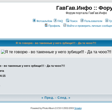
ГавГав.Инфо :: Фор
Форум портала ГавГав.Инфо
Фотоальбом
FAQ
Поиск
Пользователи
Гр
Профиль
Войти и проверить личные сообще
Я те говорю - во такенные у него зубищи!!! - Да та чооо?!!
 - во такенные у него зубищи!!! - Да та чооо?!!
ета
14:15
о
«
Пред.
-
След.
»
Powered by Photo Album 2.0.53 © 2002-2003
Smartor