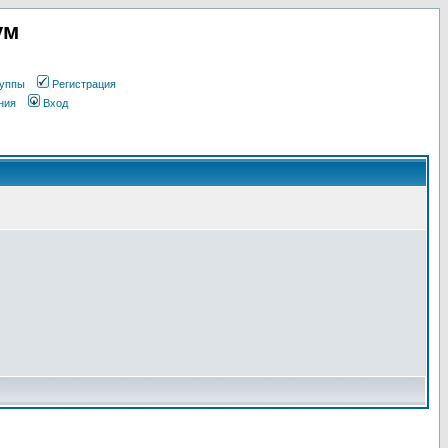
ум
уппы
Регистрация
ния
Вход