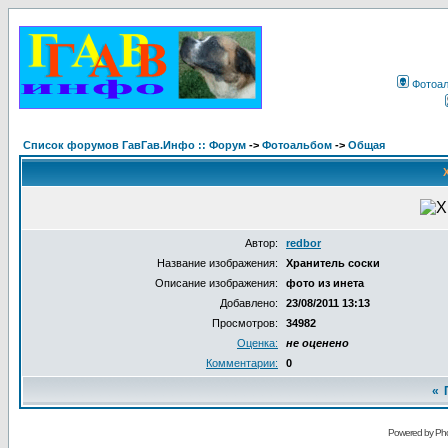
Фотоа
Список форумов ГавГав.Инфо :: Форум
->
Фотоальбом
->
Общая
Автор:
redbor
Название изображения:
Хранитель соски
Описание изображения:
фото из инета
Добавлено:
23/08/2011 13:13
Просмотров:
34982
Оценка:
не оценено
Комментарии:
0
«
Powered by Pho