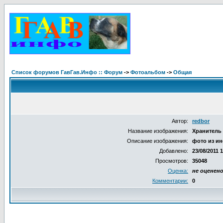
Список форумов ГавГав.Инфо :: Форум
->
Фотоальбом
->
Общая
Автор:
redbor
Название изображения:
Хранитель
Описание изображения:
фото из ин
Добавлено:
23/08/2011 
Просмотров:
35048
Оценка:
не оценен
Комментарии:
0