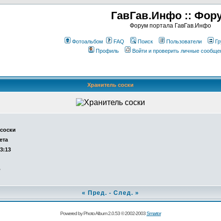
ГавГав.Инфо :: Фор
Форум портала ГавГав.Инфо
Фотоальбом
FAQ
Поиск
Пользователи
Гр
Профиль
Войти и проверить личные сообще
Хранитель соски
 соски
ета
13:13
о
«
Пред.
-
След.
»
Powered by Photo Album 2.0.53 © 2002-2003
Smartor