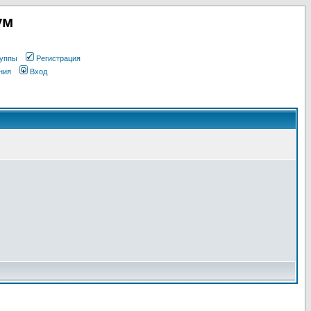
ум
уппы
Регистрация
ния
Вход