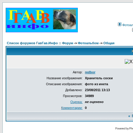
Фотоа
Список форумов ГавГав.Инфо :: Форум
->
Фотоальбом
->
Общая
Автор:
redbor
Название изображения:
Хранитель соски
Описание изображения:
фото из инета
Добавлено:
23/08/2011 13:13
Просмотров:
34989
Оценка:
не оценено
Комментарии:
0
«
Powered by Pho