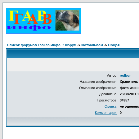
Список форумов ГавГав.Инфо :: Форум
->
Фотоальбом
->
Общая
Автор:
redbor
Название изображения:
Хранитель
Описание изображения:
фото из ин
Добавлено:
23/08/2011 
Просмотров:
34957
Оценка:
не оценен
Комментарии:
0