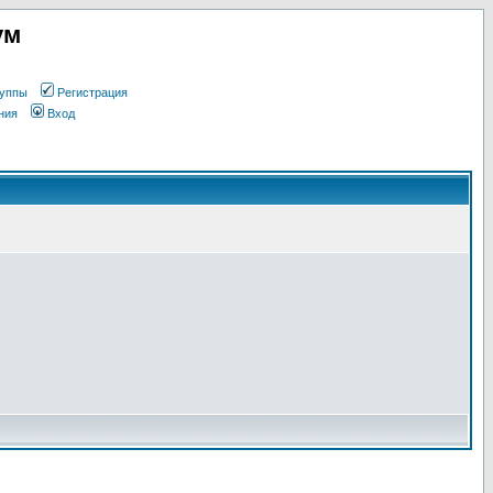
ум
уппы
Регистрация
ния
Вход