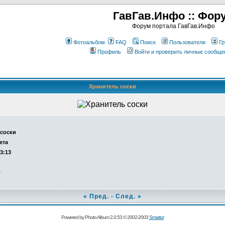
ГавГав.Инфо :: Фор
Форум портала ГавГав.Инфо
Фотоальбом
FAQ
Поиск
Пользователи
Гр
Профиль
Войти и проверить личные сообще
Хранитель соски
 соски
ета
13:13
о
«
Пред.
-
След.
»
Powered by Photo Album 2.0.53 © 2002-2003
Smartor