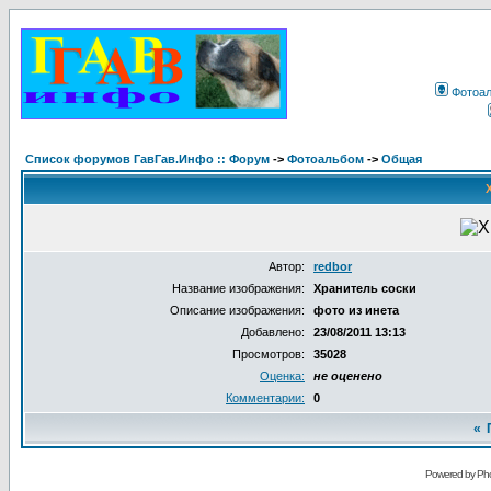
Фотоа
Список форумов ГавГав.Инфо :: Форум
->
Фотоальбом
->
Общая
Автор:
redbor
Название изображения:
Хранитель соски
Описание изображения:
фото из инета
Добавлено:
23/08/2011 13:13
Просмотров:
35028
Оценка:
не оценено
Комментарии:
0
«
Powered by Pho