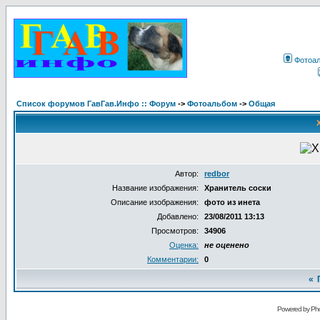
Фотоа
Список форумов ГавГав.Инфо :: Форум
->
Фотоальбом
->
Общая
Автор:
redbor
Название изображения:
Хранитель соски
Описание изображения:
фото из инета
Добавлено:
23/08/2011 13:13
Просмотров:
34906
Оценка:
не оценено
Комментарии:
0
«
Powered by Pho