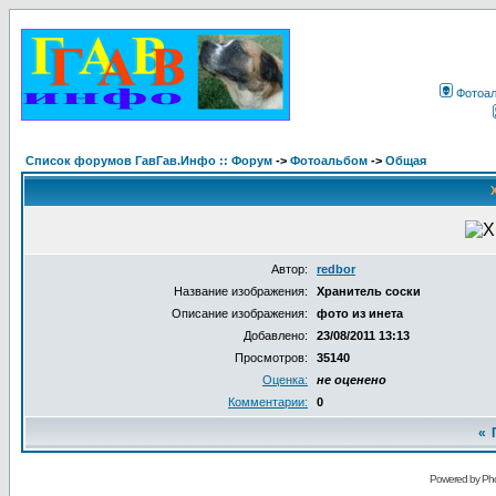
Фотоа
Список форумов ГавГав.Инфо :: Форум
->
Фотоальбом
->
Общая
Автор:
redbor
Название изображения:
Хранитель соски
Описание изображения:
фото из инета
Добавлено:
23/08/2011 13:13
Просмотров:
35140
Оценка:
не оценено
Комментарии:
0
«
Powered by Pho