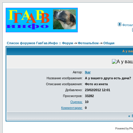
Фотоа
Список форумов ГавГав.Инфо :: Форум
->
Фотоальбом
->
Общая
А у ва
Автор:
Ikar
Название изображения:
А у вашего друга есть дача?
Описание изображения:
Фото из инета
Добавлено:
23/02/2012 12:01
Просмотров:
33282
Оценка:
10
Комментарии:
0
«
Powered by Pho