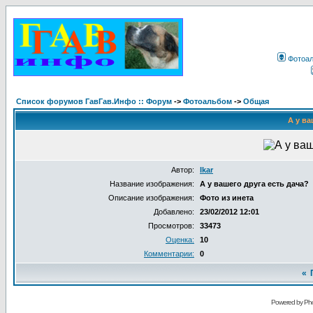
Фотоа
Список форумов ГавГав.Инфо :: Форум
->
Фотоальбом
->
Общая
А у ва
Автор:
Ikar
Название изображения:
А у вашего друга есть дача?
Описание изображения:
Фото из инета
Добавлено:
23/02/2012 12:01
Просмотров:
33473
Оценка:
10
Комментарии:
0
«
Powered by Pho