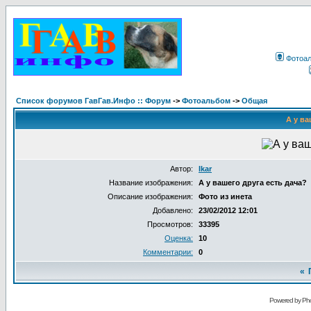
Фотоа
Список форумов ГавГав.Инфо :: Форум
->
Фотоальбом
->
Общая
А у ва
Автор:
Ikar
Название изображения:
А у вашего друга есть дача?
Описание изображения:
Фото из инета
Добавлено:
23/02/2012 12:01
Просмотров:
33395
Оценка:
10
Комментарии:
0
«
Powered by Pho