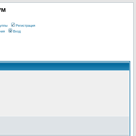
ум
уппы
Регистрация
ния
Вход