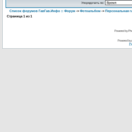
Упорядочить по:
Список форумов ГавГав.Инфо :: Форум
->
Фотоальбом
->
Персональная га
Страница
1
из
1
Powered by Pho
Powered by
Ру